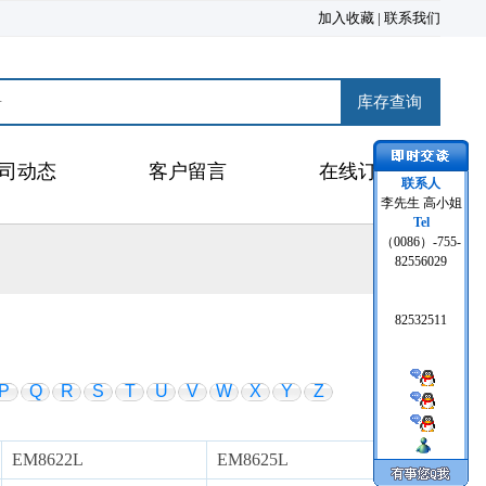
加入收藏
|
联系我们
司动态
客户留言
在线订购
联系人
李先生 高小姐
Tel
（0086）-755-
82556029
82532511
P
Q
R
S
T
U
V
W
X
Y
Z
EM8622L
EM8625L