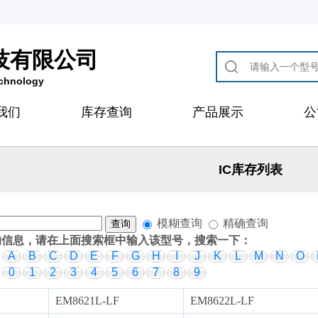
技有限公司
echnology
我们
库存查询
产品展示
公
IC库存列表
模糊查询
精确查询
的信息，请在上面搜索框中输入该型号，搜索一下：
：
A
B
C
D
E
F
G
H
I
J
K
L
M
N
O
：
0
1
2
3
4
5
6
7
8
9
EM8621L-LF
EM8622L-LF